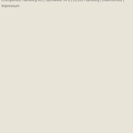
Energienetz Hamburg eG | Sportallee 54 B | 22335 Hamburg |
Datenschutz
|
Impressum