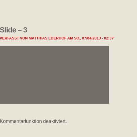
Slide – 3
VERFASST VON
MATTHIAS EDERHOF
AM
SO., 07/04/2013 - 02:37
Kommentarfunktion deaktiviert.