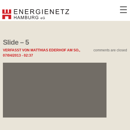
☰
Slide – 5
VERFASST VON
MATTHIAS EDERHOF
AM
SO.,
comments are closed
07/04/2013 - 02:37