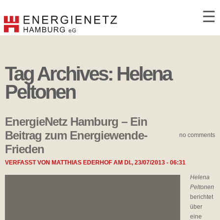
☰
Tag Archives:
Helena
Peltonen
EnergieNetz Hamburg – Ein
Beitrag zum Energiewende-
no comments
Frieden
VERFASST VON
MATTHIAS EDERHOF
AM
DI., 23/07/2013 - 06:31
Helena
Peltonen
berichtet
über
eine