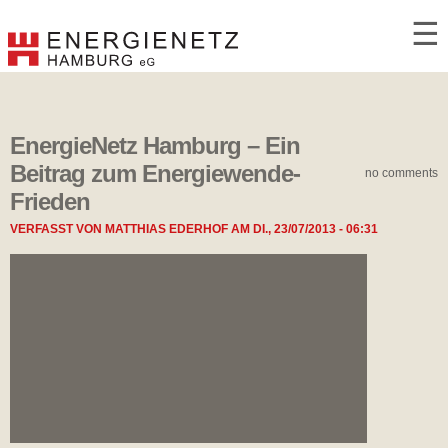
☰
EnergieNetz Hamburg – Ein
Beitrag zum Energiewende-
no comments
Frieden
VERFASST VON
MATTHIAS EDERHOF
AM
DI., 23/07/2013 - 06:31