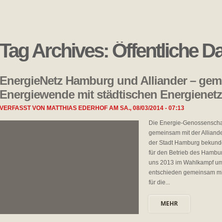
Tag Archives:
Öffentliche D
EnergieNetz Hamburg und Alliander – gem
Energiewende mit städtischen Energienet
VERFASST VON
MATTHIAS EDERHOF
AM
SA., 08/03/2014 - 07:13
Die Energie-Genossenscha
gemeinsam mit der Alliand
der Stadt Hamburg bekund
für den Betrieb des Hambu
uns 2013 im Wahlkampf um
entschieden gemeinsam mit
für die...
MEHR