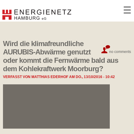
☰
Wird die klimafreundliche
AURUBIS-Abwärme genutzt
no comments
oder kommt die Fernwärme bald aus
dem Kohlekraftwerk Moorburg?
VERFASST VON
MATTHIAS EDERHOF
AM
DO., 13/10/2016 - 10:42