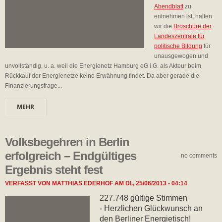
Abendblatt
zu
entnehmen ist, halten
wir die
Broschüre der
Landeszentrale für
politische Bildung
für
unausgewogen und
unvollständig, u. a. weil die Energienetz Hamburg eG i.G. als Akteur beim
Rückkauf der Energienetze keine Erwähnung findet. Da aber gerade die
Finanzierungsfrage...
MEHR
Volksbegehren in Berlin
erfolgreich – Endgültiges
no comments
Ergebnis steht fest
VERFASST VON
MATTHIAS EDERHOF
AM
DI., 25/06/2013 - 04:14
227.748 gültige Stimmen
- Herzlichen Glückwunsch an
den Berliner Energietisch!