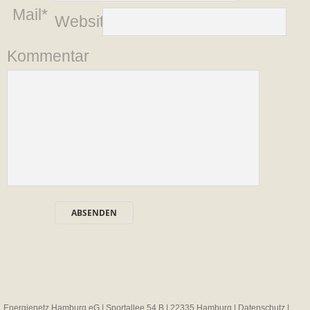
Mail*
Website
Kommentar
Energienetz Hamburg eG | Sportallee 54 B | 22335 Hamburg |
Datenschutz
|