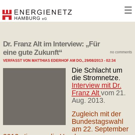
☰
Dr. Franz Alt im Interview: „Für
eine gute Zukunft“
no comments
VERFASST VON
MATTHIAS EDERHOF
AM
DO., 29/08/2013 - 02:34
Die Schlacht um
die Stromnetze.
Interview mit Dr.
Franz Alt
vom 21.
Aug. 2013.
Zugleich mit der
Bundestagswahl
am 22. September