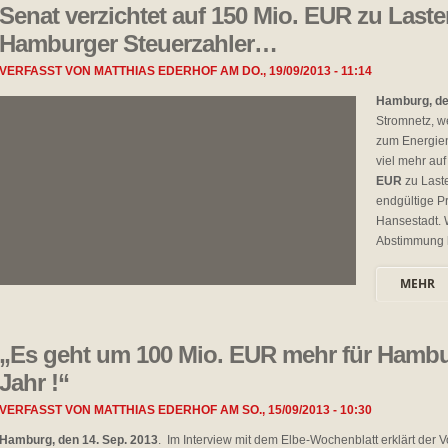
Senat verzichtet auf 150 Mio. EUR zu Laste
Hamburger Steuerzahler…
VERFASST VON
MATTHIAS EDERHOF
AM
DO., 19/09/2013 - 11:14
Hamburg, de
Stromnetz, w
zum Energien
viel mehr au
EUR
zu Last
endgültige P
Hansestadt. 
Abstimmung hi
MEHR
„Es geht um 100 Mio. EUR mehr für Hambu
Jahr !“
VERFASST VON
MATTHIAS EDERHOF
AM
SO., 15/09/2013 - 10:30
Hamburg, den 14. Sep. 2013
. Im Interview mit dem Elbe-Wochenblatt erklärt de