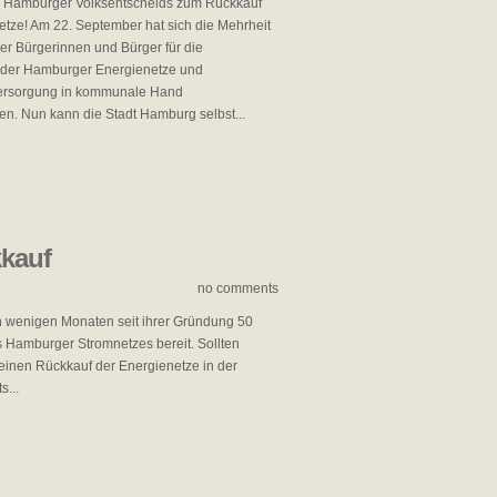
s Hamburger Volksentscheids zum Rückkauf
etze! Am 22. September hat sich die Mehrheit
r Bürgerinnen und Bürger für die
 der Hamburger Energienetze und
rsorgung in kommunale Hand
n. Nun kann die Stadt Hamburg selbst...
kkauf
no comments
 wenigen Monaten seit ihrer Gründung 50
s Hamburger Stromnetzes bereit. Sollten
einen Rückkauf der Energienetze in der
s...