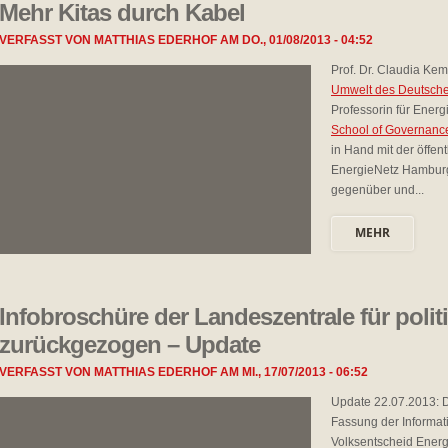
Mehr Kitas durch Kabel
VERFASST VON
MATTHIAS EDERHOF
AM
DO., 01/08/2013 - 04:52
Prof. Dr. Claudia Kemf
Umwelt des Deutschen 
Professorin für Energ
School of Governanc
in Hand mit der öffen
EnergieNetz Hamburg
gegenüber und...
MEHR
Infobroschüre der Landeszentrale für poli
zurückgezogen – Update
VERFASST VON
MATTHIAS EDERHOF
AM
MI., 17/07/2013 - 06:52
Update 22.07.2013: D
Fassung der Informat
Volksentscheid Energ