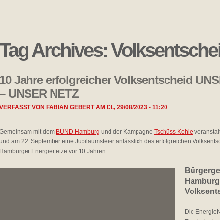
Tag Archives:
Volksentsche
10 Jahre erfolgreicher Volksentscheid 
– UNSER NETZ
VERFASST VON
FABIAN GEBERT
AM
DI., 29/08/2023 - 11:20
Gemeinsam mit dem
BUND Hamburg
und der Kampagne
Tschüss Kohle
veranstal
und am 22. September eine Jubiläumsfeier anlässlich des erfolgreichen Volksent
Hamburger Energienetze vor 10 Jahren.
Bürgerge
Hamburg 
Volksent
Die EnergieN