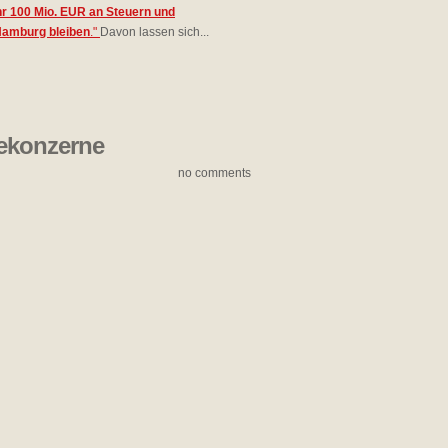
hr 100 Mio. EUR an Steuern und
Hamburg bleiben
."
Davon lassen sich...
iekonzerne
no comments