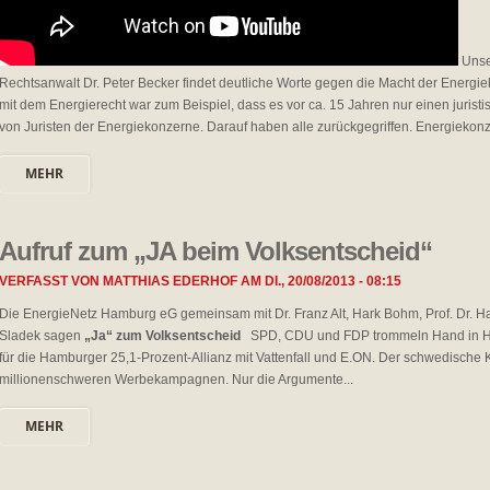
Unser
Rechtsanwalt Dr. Peter Becker findet deutliche Worte gegen die Macht der Energie
mit dem Energierecht war zum Beispiel, dass es vor ca. 15 Jahren nur einen juris
von Juristen der Energiekonzerne. Darauf haben alle zurückgegriffen. Energiekonz
MEHR
Aufruf zum „JA beim Volksentscheid“
VERFASST VON
MATTHIAS EDERHOF
AM
DI., 20/08/2013 - 08:15
Die EnergieNetz Hamburg eG gemeinsam mit Dr. Franz Alt, Hark Bohm, Prof. Dr. Ha
Sladek sagen
„Ja“ zum Volksentscheid
SPD, CDU und FDP trommeln Hand in Han
für die Hamburger 25,1-Prozent-Allianz mit Vattenfall und E.ON. Der schwedische K
millionenschweren Werbekampagnen. Nur die Argumente...
MEHR