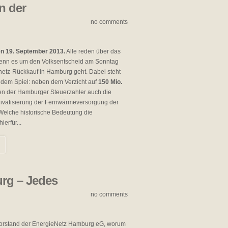
n der
no comments
n 19. September 2013.
Alle reden über das
enn es um den Volksentscheid am Sonntag
etz-Rückkauf in Hamburg geht. Dabei steht
f dem Spiel: neben dem Verzicht auf
150 Mio.
en der Hamburger Steuerzahler auch die
rivatisierung der Fernwärmeversorgung der
Welche historische Bedeutung die
erfür...
rg – Jedes
no comments
r Vorstand der EnergieNetz Hamburg eG, worum